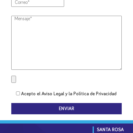
deja
este
campo
vacío.
Acepto el
Aviso Legal
y la
Política de Privacidad
SANTA ROSA