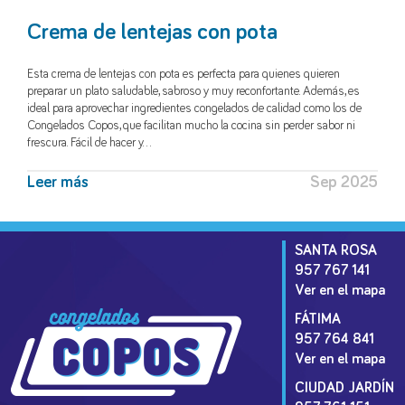
Crema de lentejas con pota
Esta crema de lentejas con pota es perfecta para quienes quieren
preparar un plato saludable, sabroso y muy reconfortante. Además, es
ideal para aprovechar ingredientes congelados de calidad como los de
Congelados Copos, que facilitan mucho la cocina sin perder sabor ni
frescura. Fácil de hacer y…
Leer más
Sep 2025
SANTA ROSA
957 767 141
Ver en el mapa
FÁTIMA
957 764 841
Ver en el mapa
CIUDAD JARDÍN