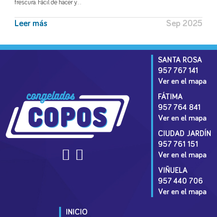
frescura. Fácil de hacer y…
Leer más
Sep 2025
SANTA ROSA
957 767 141
Ver en el mapa
FÁTIMA
957 764 841
Ver en el mapa
CIUDAD JARDÍN
957 761 151
Ver en el mapa
VIÑUELA
957 440 706
Ver en el mapa
INICIO